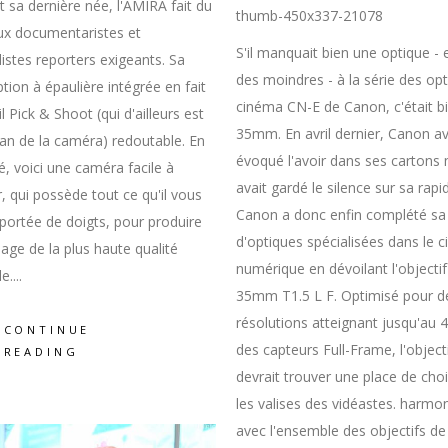
t sa dernière née, l'AMIRA fait du
ux documentaristes et
S'il manquait bien une optique - 
listes reporters exigeants. Sa
des moindres - à la série des op
tion à épaulière intégrée en fait
cinéma CN-E de Canon, c'était bi
l Pick & Shoot (qui d'ailleurs est
35mm. En avril dernier, Canon av
gan de la caméra) redoutable. En
évoqué l'avoir dans ses cartons 
, voici une caméra facile à
avait gardé le silence sur sa rapid
, qui possède tout ce qu'il vous
Canon a donc enfin complété sa 
 portée de doigts, pour produire
d'optiques spécialisées dans le 
age de la plus haute qualité
numérique en dévoilant l'objecti
le.
35mm T1.5 L F. Optimisé pour d
résolutions atteignant jusqu'au 
CONTINUE
des capteurs Full-Frame, l'object
READING
devrait trouver une place de cho
les valises des vidéastes. harmo
avec l'ensemble des objectifs de 