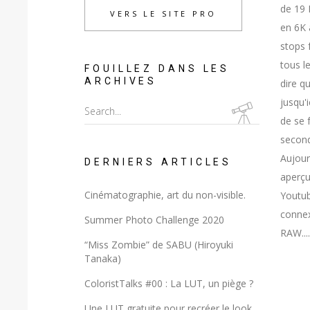
de 19 
VERS LE SITE PRO
en 6K 
stops 
tous l
FOUILLEZ DANS LES
ARCHIVES
dire q
jusqu'i
Search
de se 
for:
second
Aujour
DERNIERS ARTICLES
aperçu
Cinématographie, art du non-visible.
Youtub
connex
Summer Photo Challenge 2020
RAW.
“Miss Zombie” de SABU (Hiroyuki
Tanaka)
ColoristTalks #00 : La LUT, un piège ?
Une LUT gratuite pour recréer le look