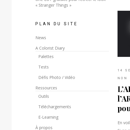
« Stranger Things »
PLAN DU SITE
News
A Colorist Diary
Palettes
Tests
14 S
Défis Photo / Vidéo
NON 
L’A
Ressources
Outils
l’A
pou
Téléchargements
E-Learning
En voi
À propos