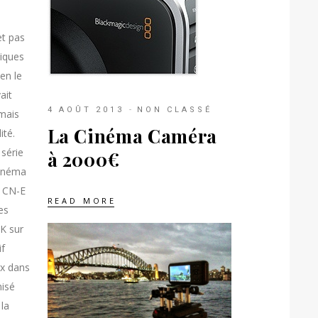
et pas
tiques
en le
ait
4 AOÛT 2013
NON CLASSÉ
mais
La Cinéma Caméra
ité.
série
à 2000€
cinéma
f CN-E
READ MORE
es
4K sur
if
ix dans
nisé
la