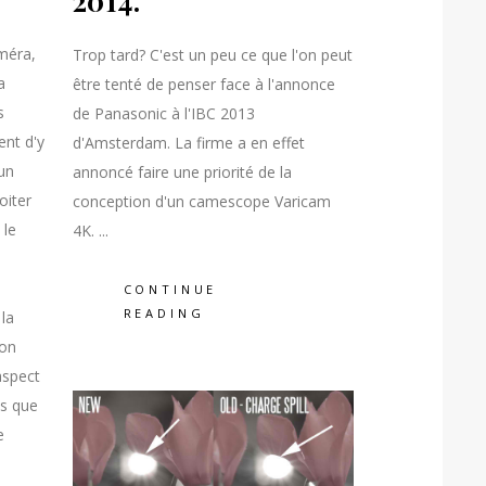
2014.
méra,
Trop tard? C'est un peu ce que l'on peut
a
être tenté de penser face à l'annonce
s
de Panasonic à l'IBC 2013
nt d'y
d'Amsterdam. La firme a en effet
un
annoncé faire une priorité de la
oiter
conception d'un camescope Varicam
 le
4K.
CONTINUE
READING
la
ion
aspect
ts que
e