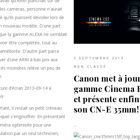
savait qu'ARRI planchait sur de
les cameras, personne n'aurait
 qu'ils puissent dévoiler lors de
un nouveau modèle. D'une part
que la gamme ALEXA ne semblait
voir être complétée, tout au
améliorée. D'autre part parce
5 SEPTEMBRE 2013
ver d'une ARRI à bas prix aux
NON CLASSÉ
tés moindres relève un peu de
Canon met à jour
e.
gamme Cinema 
et présente enfin
son CN-E 35mm!
tant, il restait un petit créneau
equel s'engouffrer. En présentant
méra optimisée pour une
lation par un seul technicien,