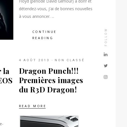
Floyd (période David Gilmour) à donf et
détendez-vous, j'ai de bonnes nouvelles
à vous annoncer.
FOLLOW
CONTINUE
READING
4 AOÛT 2013
NON CLASSÉ
Dragon Punch!!!
 la
Premières images
EOS
du R3D Dragon!
READ MORE