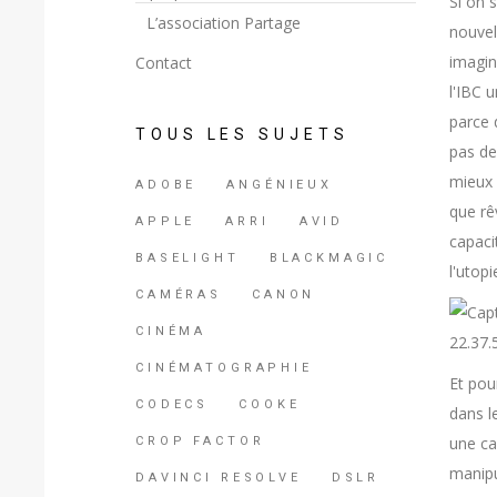
Si on 
L’association Partage
nouvel
imaginé
Contact
l'IBC 
parce 
TOUS LES SUJETS
pas de
mieux 
ADOBE
ANGÉNIEUX
que rê
APPLE
ARRI
AVID
capaci
BASELIGHT
BLACKMAGIC
l'utopi
CAMÉRAS
CANON
CINÉMA
CINÉMATOGRAPHIE
Et pour
CODECS
COOKE
dans l
une ca
CROP FACTOR
manipu
DAVINCI RESOLVE
DSLR