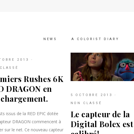
NEWS
A COLORIST DIARY
TOBRE 2013
CLASSÉ
miers Rushes 6K
D DRAGON en
5 OCTOBRE 2013
échargement.
NON CLASSÉ
Le capteur de la
sts issus de la RED EPIC dotée
Digital Bolex est
capteur DRAGON commencent à
r sur le net. Ce nouveau capteur
calibré!