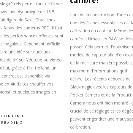
MegaPixels permettant de filmer
avec une dynamique de 16,5
Lors de la construction d'une ca
fait figure de Saint Graal chez
une des étapes essentielles est l
es fanas des caméras RED. Il faut
calibration du capteur. Même de
ue les performances offertes sont
caméras filmant en RAW se doive
ci inégalées. Cependant, difficile
passer. Cela permet d'optimiser 
faire une idée sur quelques
modèle de capteur afin d'en expl
es de 6K sur Youtube ou Vimeo.
de la meilleure manière possible,
d'hui, grâce à Phil Holland, un
maximum d'informations qu'il
 concret est disponible via
délivre. Les récents déboires de
e en 4K (faites chauffer vos
Blackmagic avec les capteurs de 
ions!) et quelques images en
Pocket Camera et de la Product
Camera nous ont bien montré l'
crucial de ce réglage et les dégâ
CONTINUE
peuvent engendrer une mauvais
READING
calibration.