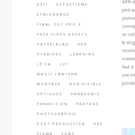
ARRI e
DÉFI
ESTHÉTISME
pied a
ETALONNAGE
journa
FINAL CUT PRO X
concep
un outi
FREE VIDEO ASSETS
le slo
HASSELBLAD
HDR
résumé
HYBRIDES
LEARNING
manier
LEICA
LUT
faut à
une im
MAGIC LANTERN
possib
MONTAGE
NON-VISIBLE
OPTIQUES
PANASONIC
PANAVISION
PARTAGE
PHOTOGRAPHIE
POST-PRODUCTION
RED
SIGMA
SONY