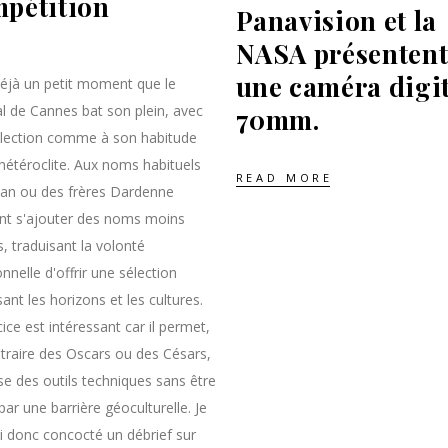
pétition
Panavision et la
NASA présenten
une caméra digi
déjà un petit moment que le
al de Cannes bat son plein, avec
70mm.
lection comme à son habitude
hétéroclite. Aux noms habituels
READ MORE
an ou des frères Dardenne
nt s'ajouter des noms moins
, traduisant la volonté
onnelle d'offrir une sélection
ant les horizons et les cultures.
ice est intéressant car il permet,
traire des Oscars ou des Césars,
yse des outils techniques sans être
par une barrière géoculturelle. Je
i donc concocté un débrief sur