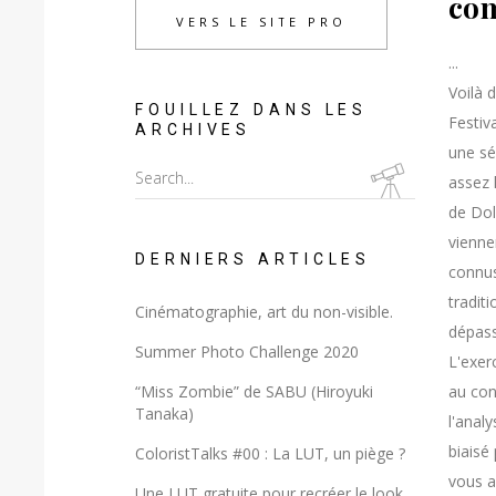
com
VERS LE SITE PRO
Voilà 
FOUILLEZ DANS LES
Festiv
ARCHIVES
une sé
Search
assez 
for:
de Dol
vienne
DERNIERS ARTICLES
connus
traditi
Cinématographie, art du non-visible.
dépass
Summer Photo Challenge 2020
L'exerc
au con
“Miss Zombie” de SABU (Hiroyuki
Tanaka)
l'anal
biaisé 
ColoristTalks #00 : La LUT, un piège ?
vous a
Une LUT gratuite pour recréer le look