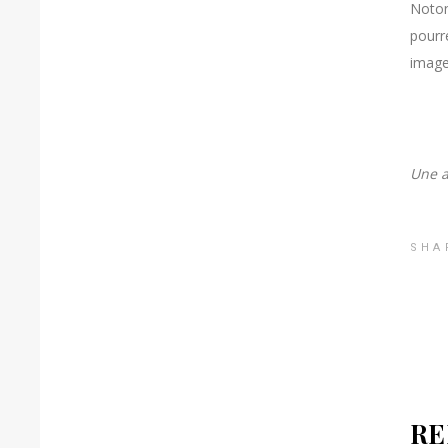
Noton
pourre
image
Une a
SHA
RE