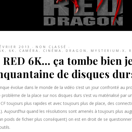
ÉVRIER 2013
NON CLASSÉ
5K
,
6K
,
CAMÉRA
,
CINÉMA
,
DRAGON
,
MYSTERIUM-X
,
 RED 6K… ça tombe bien je
nquantaine de disques dur
nque évolue dans le monde de la vidéo s’est un jour confronté au pr
e problème de la place sur nos disques durs s’est vu matérialisé par 
CF toujours plus rapides et avec toujours plus de place, des connectiq
). Aujourd’hui quand les résolutions sont amenés à toujours plus au
un poids de fichier plus conséquent) on est en droit de se questionner
outils.