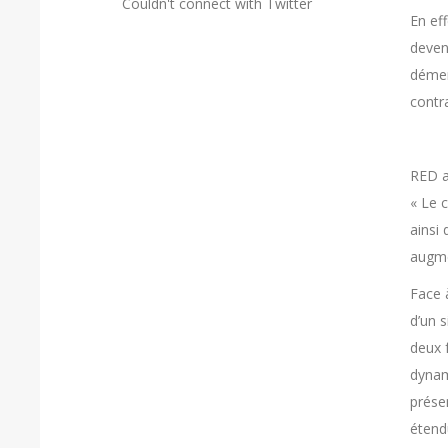
Couldn't connect with Twitter
En ef
devena
démen
contra
RED a
«
Le 
ainsi
augme
Face 
d’un 
deux 
dynam
prése
étend