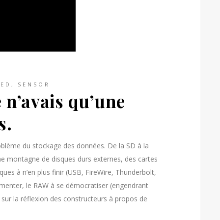
RED
,
SENSOR
 n’avais qu’une
s.
oblème du stockage des données. De la SD à la
une montagne de disques durs externes, des cartes
ues à n’en plus finir (USB, FireWire, Thunderbolt,
gmenter, le RAW à se démocratiser (engendrant
 sur la réflexion des constructeurs à propos de