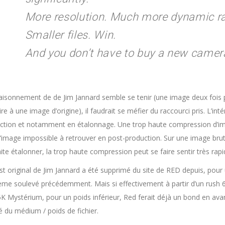
More resolution. Much more dynamic ra
Smaller files. Win.
And you don’t have to buy a new came
 raisonnement de de Jim Jannard semble se tenir (une image deux fois 
ire à une image d’origine), il faudrait se méfier du raccourci pris. L’int
ction et notamment en étalonnage. Une trop haute compression d’imag
l’image impossible à retrouver en post-production. Sur une image brute
ite étalonner, la trop haute compression peut se faire sentir très rap
st original de Jim Jannard a été supprimé du site de RED depuis, pour
ème soulevé précédemment. Mais si effectivement à partir d’un rus
5K Mystérium, pour un poids inférieur, Red ferait déjà un bond en ava
é du médium / poids de fichier.