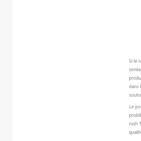
Si le
simila
produ
dans 
souha
Le po
probl
rush 
qualit