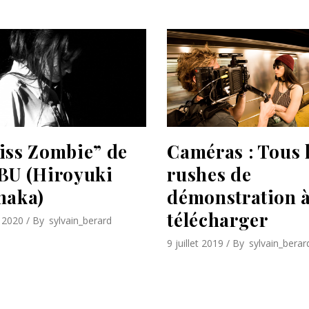
iss Zombie” de
Caméras : Tous 
BU (Hiroyuki
rushes de
naka)
démonstration 
télécharger
 2020
By
sylvain_berard
9 juillet 2019
By
sylvain_berar