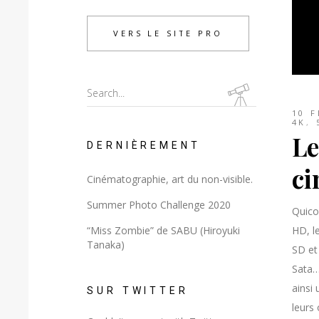
VERS LE SITE PRO
Search
for:
10 F
4K
,
Le
DERNIÈREMENT
ci
Cinématographie, art du non-visible.
Summer Photo Challenge 2020
Quico
“Miss Zombie” de SABU (Hiroyuki
HD, l
Tanaka)
SD et 
Sata…
ainsi 
SUR TWITTER
leurs 