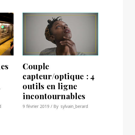
les
Couple
capteur/optique : 4
à
outils en ligne
incontournables
d
9 février 2019
By
sylvain_berard