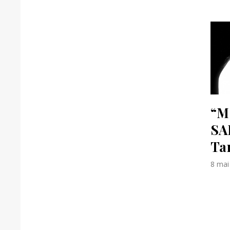
“M
SA
Ta
8 mai