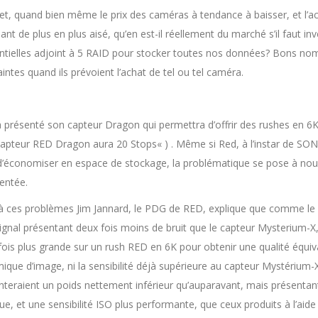
fet, quand bien même le prix des caméras à tendance à baisser, et l’a
nt de plus en plus aisé, qu’en est-il réellement du marché s’il faut i
tielles adjoint à 5 RAID pour stocker toutes nos données? Bons no
intes quand ils prévoient l’achat de tel ou tel caméra.
 présenté son capteur Dragon qui permettra d’offrir des rushes en 6K 
capteur RED Dragon aura 20 Stops
« ) . Même si Red, à l’instar de 
 d’économiser en espace de stockage, la problématique se pose à no
ntée.
à ces problèmes Jim Jannard, le PDG de RED, explique que comme le
signal présentant deux fois moins de bruit que le capteur Mysteriu
fois plus grande sur un rush RED en 6K pour obtenir une qualité équiv
ique d’image, ni la sensibilité déjà supérieure au capteur Mystérium-X
nteraient un poids nettement inférieur qu’auparavant, mais présentan
ue, et une sensibilité ISO plus performante, que ceux produits à l’aid