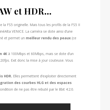
 RAW et HDR…
 la FS5 originelle. Mais tous les profils de la FS5 II
CinéAlta VENICE. La caméra se dote ainsi d’une
iné et permet un
meilleur rendu des peaux
(ce
en 4K
à 100Mbps et 60Mbps, mais se dote d’un
20fps. Exit donc la mise à jour couteuse. Vous
és HDR.
Elles permettent d’exploiter directement
égration des courbes HLG et des espaces
condition de ne pas être rebuté par le 8bit 4:2:0.