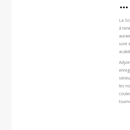
… 
La Son
à teni
auraie
sont i
acabit
Adjoin
enreg
série
les n
coule
tourn