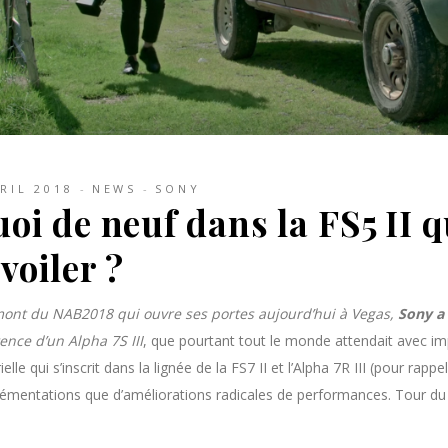
RIL 2018
NEWS
SONY
oi de neuf dans la FS5 II q
voiler ?
ont du NAB2018 qui ouvre ses portes aujourd’hui à Vegas,
Sony a 
tence d’un Alpha 7S III
, que pourtant tout le monde attendait avec imp
elle qui s’inscrit dans la lignée de la FS7 II et l’Alpha 7R III (
pour rappel
lémentations que d’améliorations radicales de performances. Tour du 