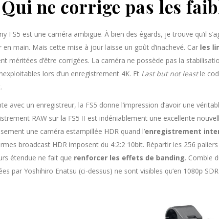
Qui ne corrige pas les fai
y FS5 est une caméra ambigüe. À bien des égards, je trouve qu’il s’agi
r en main. Mais cette mise à jour laisse un goût d’inachevé. Car
les l
nt méritées d’être corrigées. La caméra ne possède pas la stabilisatio
nexploitables lors d’un enregistrement 4K. Et
Last but not least
le cod
.
te avec un enregistreur, la FS5 donne l’impression d’avoir une véritable
istrement RAW sur la FS5 II est indéniablement une excellente nouve
usement une caméra estampillée HDR quand l’
enregistrement inter
ormes broadcast HDR imposent du 4:2:2 10bit. Répartir les 256 paliers
urs étendue ne fait que
renforcer les effets de banding
. Comble 
ées par Yoshihiro Enatsu (ci-dessus) ne sont visibles qu’en 1080p SDR