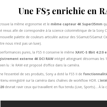
Une FS5 enrichie en
trouve la même ergonomie et le
même capteur 4K Super35mm
que
té revus afin de correspondre à la science colorimétrique de la Sony 
 nouvelle palette de couleurs articulée autour des SGamut/SGamut C
tre nous n’est pas un luxe).
performances pures, la FS5 II conserve le même
XAVC-S 8bit 4:2:0 
gistrement externe 4K DCI RAW
intégré atteignant désormais les 1
ien lu : le RAW est proposé d’office dans la caméra.
 l’essentiel de ses produits, Sony a doté la FS5 II de
fonctionnalit
ntenu enregistré sur la caméra dans chaînes de workflow HDR. L’
int
020
devrait ravir ceux qui travaillent en flux tendu (Live, Sports)… À la 