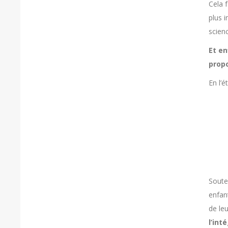
Cela 
plus 
scienc
Et en
propo
En l’é
Soute
enfan
de le
l’int