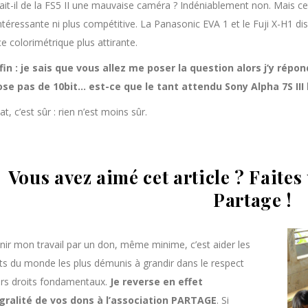
fait-il de la FS5 II une mauvaise caméra ? Indéniablement non. Mais c
intéressante ni plus compétitive. La Panasonic EVA 1 et le Fuji X-H1 d
e colorimétrique plus attirante.
fin : je sais que vous allez me poser la question alors j’y rép
se pas de 10bit… est-ce que le tant attendu Sony Alpha 7S III
tat, c’est sûr : rien n’est moins sûr.
Vous avez aimé cet article ? Faites
Partage !
nir mon travail par un don, même minime, c’est aider les
ts du monde les plus démunis à grandir dans le respect
urs droits fondamentaux.
Je reverse en effet
égralité de vos dons à l’association
PARTAGE
. Si