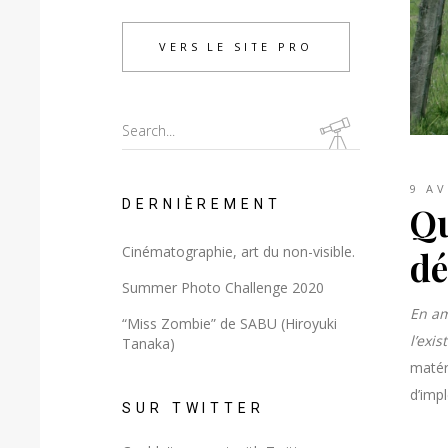
VERS LE SITE PRO
Search
for:
9 AV
DERNIÈREMENT
Qu
Cinématographie, art du non-visible.
dé
Summer Photo Challenge 2020
En am
“Miss Zombie” de SABU (Hiroyuki
l’exis
Tanaka)
matéri
d’imp
SUR TWITTER