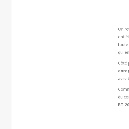
On re
ont é
toute
qui en
Côté 
enre
avez b
Comme
du co
BT.2