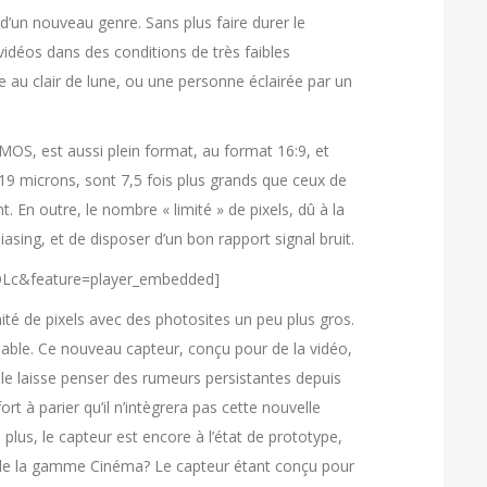
d’un nouveau genre. Sans plus faire durer le
déos dans des conditions de très faibles
ge au clair de lune, ou une personne éclairée par un
OS, est aussi plein format, au format 16:9, et
 19 microns, sont 7,5 fois plus grands que ceux de
. En outre, le nombre « limité » de pixels, dû à la
iasing, et de disposer d’un bon rapport signal bruit.
OLc&feature=player_embedded]
é de pixels avec des photosites un peu plus gros.
iable. Ce nouveau capteur, conçu pour de la vidéo,
 le laisse penser des rumeurs persistantes depuis
rt à parier qu’il n’intègrera pas cette nouvelle
us, le capteur est encore à l’état de prototype,
il de la gamme Cinéma? Le capteur étant conçu pour