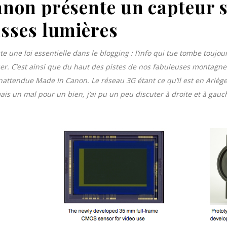
non présente un capteur sp
sses lumières
iste une loi essentielle dans le blogging : l’info qui tue tombe touj
er. C’est ainsi que du haut des pistes de nos fabuleuses montagnes 
inattendue Made In Canon. Le réseau 3G étant ce qu’il est en Ariège,
mais un mal pour un bien, j’ai pu un peu discuter à droite et à gauc