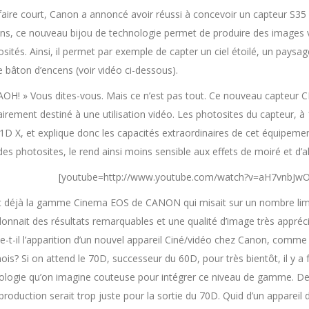
faire court, Canon a annoncé avoir réussi à concevoir un capteur S35 
ns, ce nouveau bijou de technologie permet de produire des images vi
sités. Ainsi, il permet par exemple de capter un ciel étoilé, un paysa
e bâton d’encens (voir vidéo ci-dessous).
OH! » Vous dites-vous. Mais ce n’est pas tout. Ce nouveau capteur CM
airement destiné à une utilisation vidéo. Les photosites du capteur, à
1D X, et explique donc les capacités extraordinaires de cet équipement
 des photosites, le rend ainsi moins sensible aux effets de moiré et d’al
[youtube=http://www.youtube.com/watch?v=aH7vnbJw
it déjà la gamme Cinema EOS de CANON qui misait sur un nombre limit
donnait des résultats remarquables et une qualité d’image très appréc
ue-t-il l’apparition d’un nouvel appareil Ciné/vidéo chez Canon, comme
is? Si on attend le 70D, successeur du 60D, pour très bientôt, il y a fo
ologie qu’on imagine couteuse pour intégrer ce niveau de gamme. De pl
 production serait trop juste pour la sortie du 70D. Quid d’un appare