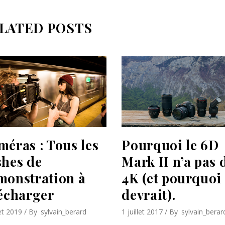
LATED POSTS
méras : Tous les
Pourquoi le 6D
shes de
Mark II n’a pas 
monstration à
4K (et pourquoi 
lécharger
devrait).
let 2019
By
sylvain_berard
1 juillet 2017
By
sylvain_berar