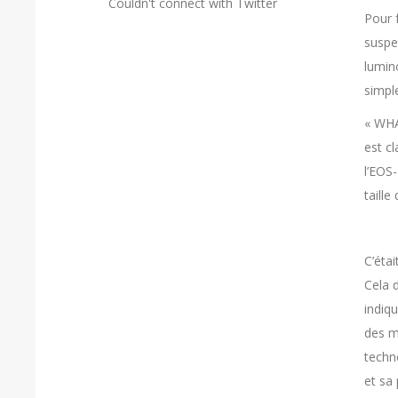
Couldn't connect with Twitter
Pour 
suspe
lumino
simpl
« WHA
est cl
l’EOS-
taille
C’éta
Cela 
indiq
des mo
techn
et sa