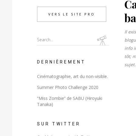
Ca
ba
VERS LE SITE PRO
Il ex
Search
blogu
for:
info 
tôt; 
DERNIÈREMENT
sujet.
Cinématographie, art du non-visible.
Summer Photo Challenge 2020
“Miss Zombie” de SABU (Hiroyuki
Tanaka)
SUR TWITTER