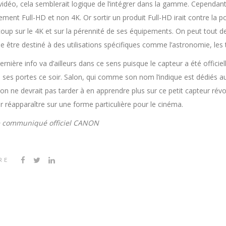
vidéo, cela semblerait logique de l’intégrer dans la gamme. Cependant, i
ement Full-HD et non 4K. Or sortir un produit Full-HD irait contre la
oup sur le 4K et sur la pérennité de ses équipements. On peut tout 
 être destiné à des utilisations spécifiques comme l’astronomie, les 
ernière info va d’ailleurs dans ce sens puisque le capteur a été offic
 ses portes ce soir. Salon, qui comme son nom l’indique est dédiés a
 on ne devrait pas tarder à en apprendre plus sur ce petit capteur rév
r réapparaître sur une forme particulière pour le cinéma.
le communiqué officiel CANON
RE