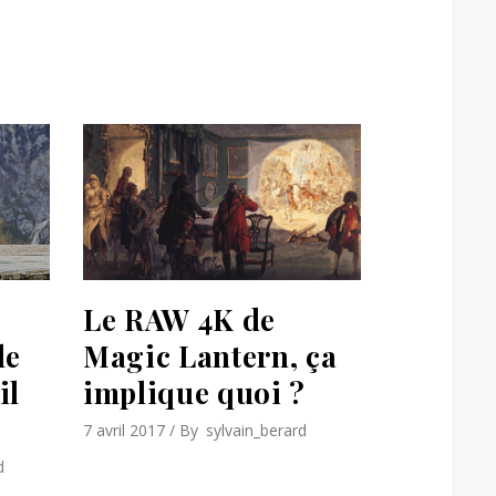
Le RAW 4K de
Magic Lantern, ça
de
implique quoi ?
il
7 avril 2017
By
sylvain_berard
d