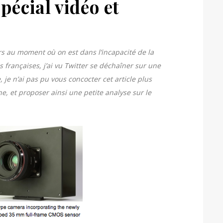
écial vidéo et
ours au moment où on est dans l’incapacité de la
françaises, j’ai vu Twitter se déchaîner sur une
 je n’ai pas pu vous concocter cet article plus
he, et proposer ainsi une petite analyse sur le