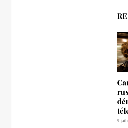
RE
Ca
ru
dé
té
9 juil