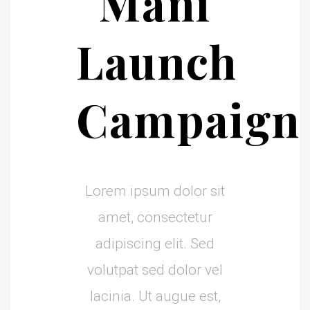
Mani
Launch
Campaign
Lorem ipsum dolor sit
amet, consectetur
adipiscing elit. Sed
volutpat sed dolor vel
lacinia. Ut augue est,